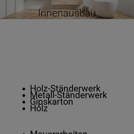
Innenausbau
Holz-Ständerwerk
Metall-Ständerwerk
Gipskarton
Holz