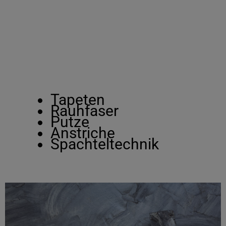
Tapeten
Rauhfaser
Putze
Anstriche
Spachteltechnik