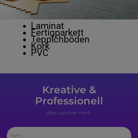
Laminat
Fertigparkett
Teppichböden
Kork
PVC
Kreative &
Professionell
Alles aus einer Hand.
Name