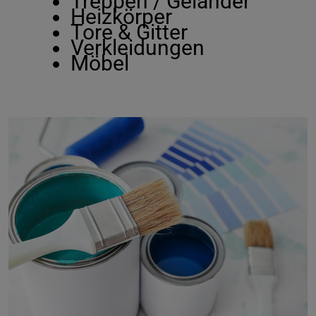
Treppen / Geländer
Heizkörper
Tore & Gitter
Verkleidungen
Möbel