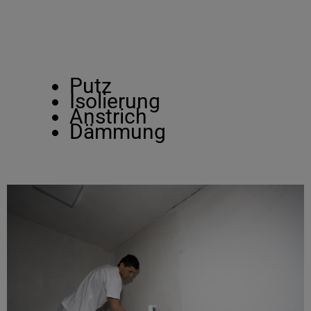
Putz
Isolierung
Anstrich
Dämmung